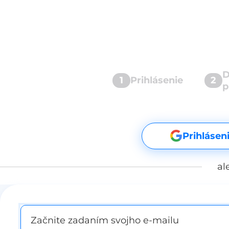
D
1
Prihlásenie
2
p
Prihlásen
al
Začnite zadaním svojho e-mailu