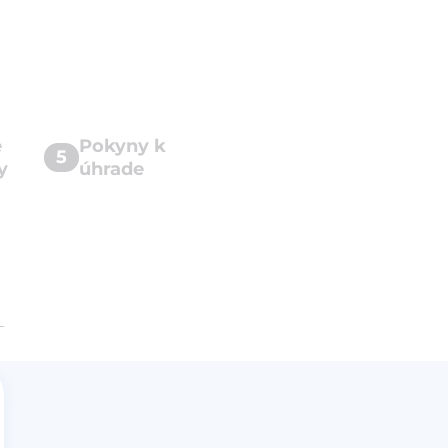
e
Pokyny k
5
y
úhrade