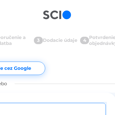
oručenie a
Potvrdeni
3
Dodacie údaje
4
latba
objednávk
ie cez Google
ebo