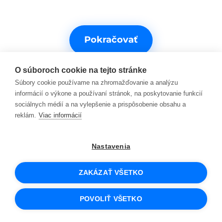
Pokračovať
O súboroch cookie na tejto stránke
Súbory cookie používame na zhromažďovanie a analýzu
informácií o výkone a používaní stránok, na poskytovanie funkcií
sociálnych médií a na vylepšenie a prispôsobenie obsahu a
reklám.
Viac informácií
Potrebujete s niečím pomôcť?
Nastavenia
Kontakty na podporu
ZAKÁZAŤ VŠETKO
© 2026 SCIO
Obchodné podmienky
POVOLIŤ VŠETKO
Cookies a ako ich používame
Osobné údaje