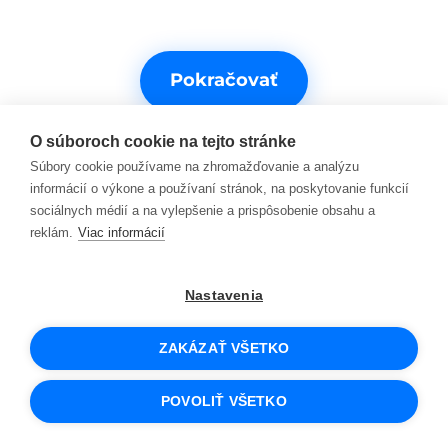
Pokračovať
O súboroch cookie na tejto stránke
Súbory cookie používame na zhromažďovanie a analýzu
informácií o výkone a používaní stránok, na poskytovanie funkcií
sociálnych médií a na vylepšenie a prispôsobenie obsahu a
reklám.
Viac informácií
Potrebujete s niečím pomôcť?
Nastavenia
Kontakty na podporu
ZAKÁZAŤ VŠETKO
© 2026 SCIO
Obchodné podmienky
POVOLIŤ VŠETKO
Cookies a ako ich používame
Osobné údaje