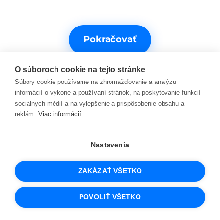
Pokračovať
O súboroch cookie na tejto stránke
Súbory cookie používame na zhromažďovanie a analýzu
informácií o výkone a používaní stránok, na poskytovanie funkcií
sociálnych médií a na vylepšenie a prispôsobenie obsahu a
reklám.
Viac informácií
Potrebujete s niečím pomôcť?
Nastavenia
Kontakty na podporu
ZAKÁZAŤ VŠETKO
© 2026 SCIO
Obchodné podmienky
POVOLIŤ VŠETKO
Cookies a ako ich používame
Osobné údaje